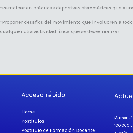
*Participar en prácticas deportivas sistemáticas que aum
*Proponer desafíos del movimiento que involucren a todos 
cualquier otra actividad física que se desee realizar.
Acceso rápido
Actua
Home
¡Aumentá 
Postitulos
100.000 d
Postitulo de Formación Docente