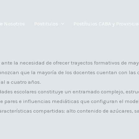
e Nosotros
Postitulos
Postítulos CABA y Provincia
ante la necesidad de ofrecer trayectos formativos de may
econozcan que la mayoría de los docentes cuentan con las
ial a cuatro años.
dades escolares constituye un entramado complejo, estruc
o de pares e influencias mediáticas que configuran el mod
acterísticas compartidas: alto contenido de azúcares, sal