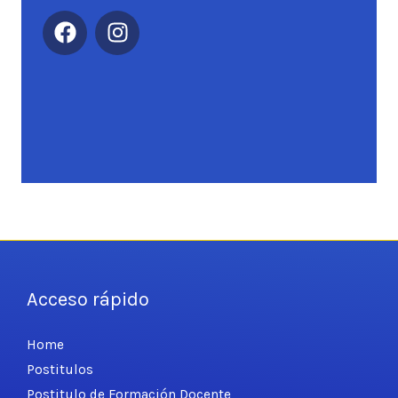
F
I
a
n
c
s
e
t
b
a
o
g
o
r
k
a
m
Acceso rápido
Home
Postitulos
Postitulo de Formación Docente