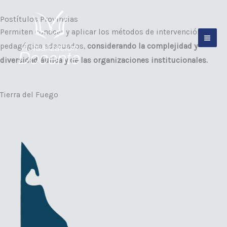
Ir
Postítulos Provincias
al
Permiten conocer y aplicar los métodos de intervención
contenido
pedagógica adecuados,
considerando la complejidad y
diversidad áulica y de las organizaciones institucionales.
Tierra del Fuego